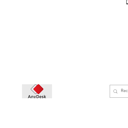
https
Maintenance informatique
Maintenance téléphonique
Maintenance télévision LCD
t
Création de site
E-commerce
Service Multimédia
Formation initiation
Connexion
à distance