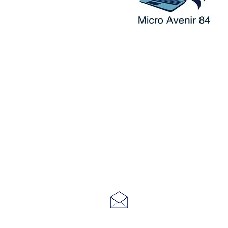
1525 route de Saint Mira
84380 Mazan
seagate84@hotmail.fr