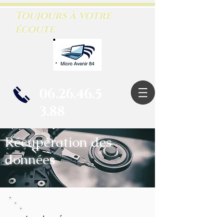
Toujours à votre
écoute
06.26.46.5
3.88
Récupération des
données