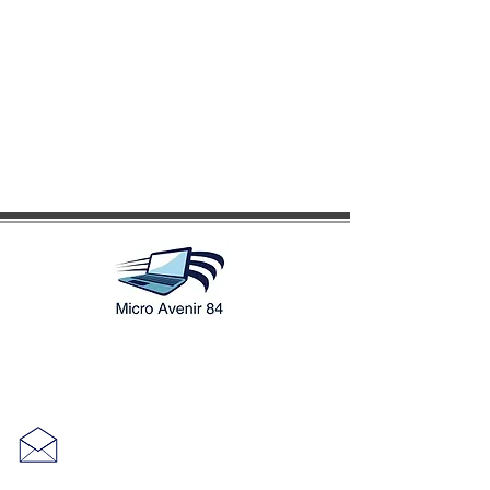
1525 route de Saint Mirat
84380 Mazan
seagate84@hotmail.fr