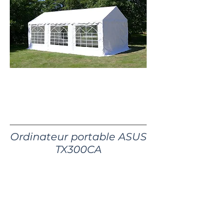
50€ / jour
40€ livraison +montage
Ordinateur portable ASUS
TX300CA