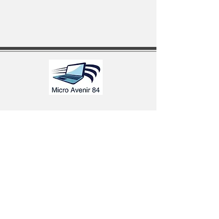
1525 route de Saint Mirat
84380 Mazan
seagate84@hotmail.fr
Mention légale
Conditions Général d'Utilisation
Maintenance informatique