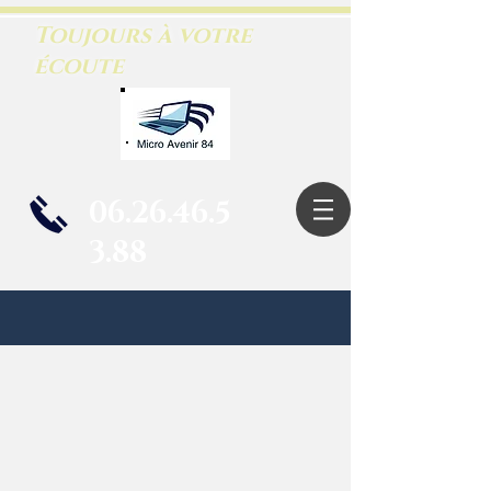
Toujours à votre
écoute
06.26.46.5
3.88